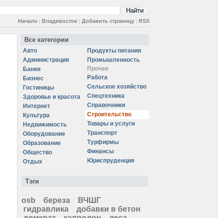
Начало
|
Владивосток
|
Добавить страницу
|
RSS
Все категории
Авто
Продукты питания
Администрация
Промышленность
Прочее
Банки
Работа
Бизнес
Сельское хозяйство
Гостиницы
Спецтехника
Здоровье и красота
Справочники
Интернет
Строительство
Культура
Товары и услуги
Недвижимость
Транспорт
Оборудование
Турфирмы
Образование
Финансы
Общество
Юриспруденция
Отдых
Тэги
osb
береза
ВЧШГ
гидравлика
добавки в бетон
домкрат
капролон
леса