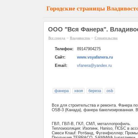
Городские страницы Владивост
ООО "Вся Фанера". Владиво
»
»
Все города
Владивосток
Строительство
Телефон:
89147904275
Сайт:
www.vsyafanera.ru
Email:
vfanera@yandex.ru
фанера
хвоя
береза
osb
Все для строительства и ремонта. Фанера по
OSB-3 (Канада), фанера бакелизированная. 
ГВЛ, ГВЛ-В, ГКЛ, СМЛ, металлопрофиль.
Теплоизоляция: Изопинк, Haniso, ПСБС в асс
Смеси Knauf: Ротбанд, Фугенфюллер; Пром
Продукция TERRACO, SAMHWA (шпатлевки, г