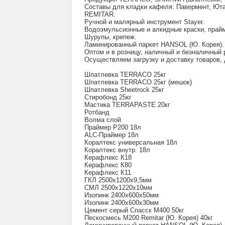
Составы для кладки кафеля: Павермент, Юта
REMITAR.
Ручной и малярный инструмент Stayer.
Водоэмульсионные и алкидные краски, прай
Шурупы, крепеж.
Ламинированный паркет HANSOL (Ю. Корея).
Оптом и в розницу, наличный и безналичный 
Осуществляем загрузку и доставку товаров, 
Шпатлевка TERRACO 25кг
Шпатлевка TERRACO 25кг (мешок)
Шпатлевка Sheetrock 25кг
Стиробонд 25кг
Мастика TERRAPASTE 20кг
Ротбанд
Волма слой
Праймер Р200 18л
ALC-Праймер 18л
Коралтекс универсальная 18л
Коралтекс внутр. 18л
Керафлекс К18
Керафлекс К80
Керафлекс К11
ГКЛ 2500х1200х9,5мм
СМЛ 2500х1220х10мм
Изопинк 2400х600х50мм
Изопинк 2400х600х30мм
Цемент серый Спасск М400 50кг
Пескосмесь М200 Remitar (Ю. Корея) 40кг