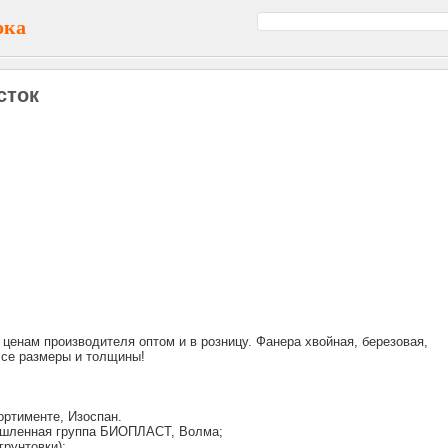
ока
сток
 ценам производителя оптом и в розницу. Фанера хвойная, березовая,
Все размеры и толщины!
ортименте, Изоспан.
ышленная группа БИОПЛАСТ, Волма;
рунтовки);