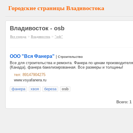
Городские страницы Владивостока
Владивосток - osb
»
»
Все города
Владивосток
"osb"
ООО "Вся Фанера"
|
Строительство
Все для строительства и ремонта. Фанера по ценам производителя
(Канада), фанера бакелизированная. Все размеры и толщины!
тел: 89147904275
www.vsyafanera.ru
фанера
хвоя
береза
osb
Всего: 1