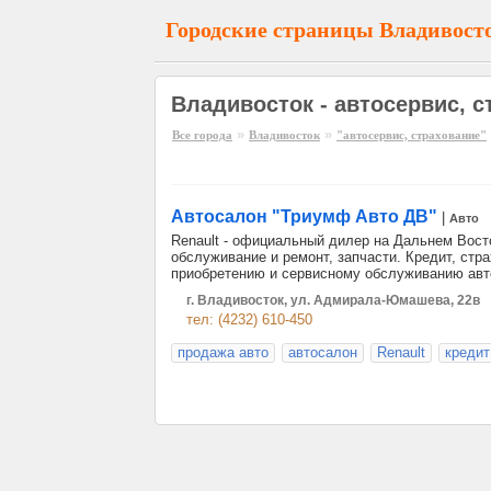
Городские страницы Владивост
Владивосток - автосервис, с
»
»
Все города
Владивосток
"автосервис, страхование"
Автосалон "Триумф Авто ДВ"
|
Авто
Renault - официальный дилер на Дальнем Вост
обслуживание и ремонт, запчасти. Кредит, стра
приобретению и сервисному обслуживанию авт
г. Владивосток, ул. Адмирала-Юмашева, 22в
тел: (4232) 610-450
продажа авто
автосалон
Renault
кредит