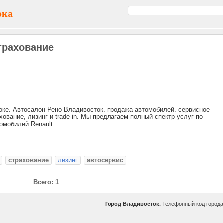
ока
трахование
оке. Автосалон Рено Владивосток, продажа автомобилей, сервисное
хование, лизинг и trade-in. Мы предлагаем полный спектр услуг по
омобилей Renault.
страхование
лизинг
автосервис
Всего: 1
Город Владивосток.
Телефонный код город