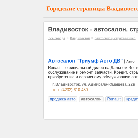
Городские страницы Владивост
Владивосток - автосалон, с
»
»
Все города
Владивосток
"автосалон, страхование"
Автосалон "Триумф Авто ДВ"
|
Авто
Renault - официальный дилер на Дальнем Вост
обслуживание и ремонт, запчасти. Кредит, стра
приобретению и сервисному обслуживанию авт
г. Владивосток, ул. Адмирала-Юмашева, 22в
тел: (4232) 610-450
продажа авто
автосалон
Renault
креди