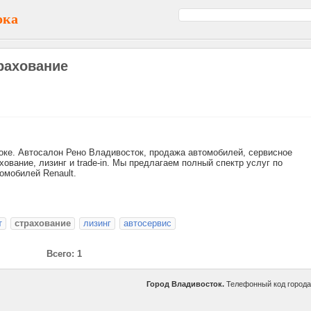
ока
трахование
оке. Автосалон Рено Владивосток, продажа автомобилей, сервисное
хование, лизинг и trade-in. Мы предлагаем полный спектр услуг по
омобилей Renault.
т
страхование
лизинг
автосервис
Всего: 1
Город Владивосток.
Телефонный код город